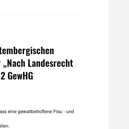
ttembergischen
r „Nach Landesrecht
z 2 GewHG
ass eine gewaltbetroffene Frau - und
llen.