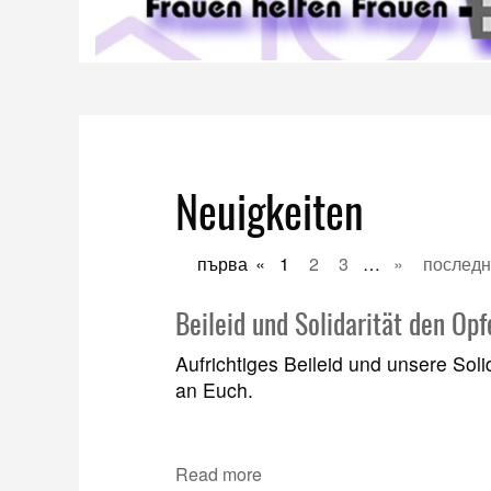
Neuigkeiten
първа
«
1
2
3
…
»
послед
Beileid und Solidarität den Op
Aufrichtiges Beileid und unsere Sol
an Euch.
Read more