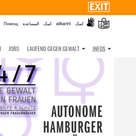
Помощ
المساعدة
کمک
alikaririi
کمک
N
JOBS
LAUFEND GEGEN GEWALT
INFOS