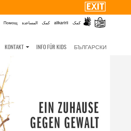
Помощ
المساعدة
کمک
alikaririi
کمک
KONTAKT
INFO FÜR KIDS
БЪЛГАРСКИ