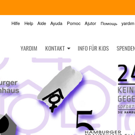
Hilfe
Help
Aide
Ayuda
Pomoc
Ajutor
Помощь
yardım
YARDIM
KONTAKT
INFO FÜR KIDS
SPENDE