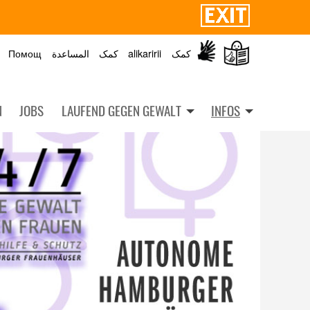
Помощ
المساعدة
کمک
alikaririi
کمک
N
JOBS
LAUFEND GEGEN GEWALT
INFOS