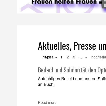
Aktuelles, Presse u
първа
«
1
2
3
…
»
послед
Beileid und Solidarität den Op
Aufrichtiges Beileid und unsere Sol
an Euch.
Read more