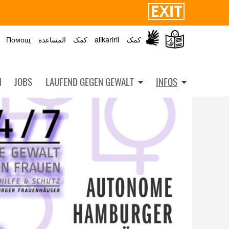
Помощ
المساعدة
کمک
alikaririi
کمک
N
JOBS
LAUFEND GEGEN GEWALT
INFOS