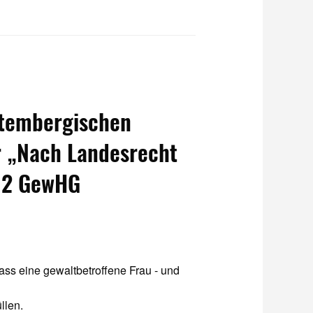
ttembergischen
r „Nach Landesrecht
z 2 GewHG
ass eine gewaltbetroffene Frau - und
llen.