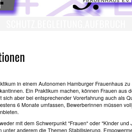
SCHUTZ.BEGLEITUNG.AUFBRUCH
tionen
Praktikum in einem Autonomen Hamburger Frauenhaus zu 
tikantinnen. Ein Praktikum machen, können Frauen aus d
t sich aber bei entsprechender Vorerfahrung auch als Q
destens 6 Monate umfassen, Bewerberinnen müssen vollj
nbieten.
tweder mit dem Schwerpunkt "Frauen" oder "Kinder und J
n unter anderem die Themen Stabilisierung, Empowermen