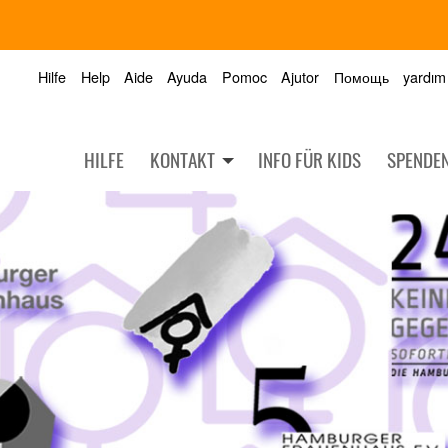
Hilfe
Help
Aide
Ayuda
Pomoc
Ajutor
Помощь
yardım
HILFE
KONTAKT
INFO FÜR KIDS
SPENDE