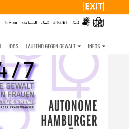
Помощ
المساعدة
کمک
alikaririi
کمک
N
JOBS
LAUFEND GEGEN GEWALT
INFOS