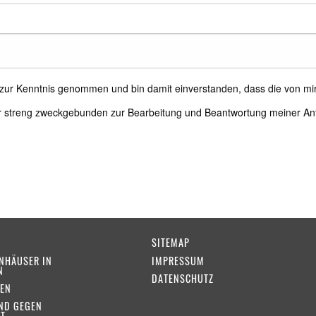
) zur Kenntnis genommen und bin damit einverstanden, dass die von m
r streng zweckgebunden zur Bearbeitung und Beantwortung meiner An
SITEMAP
NHÄUSER IN
IMPRESSUM
N
DATENSCHUTZ
EN
ND GEGEN
T