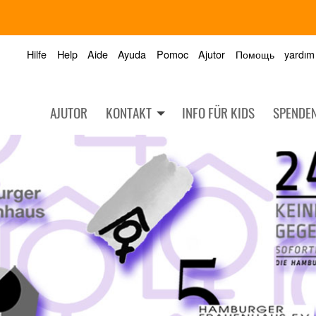
Hilfe
Help
Aide
Ayuda
Pomoc
Ajutor
Помощь
yardım
AJUTOR
KONTAKT
INFO FÜR KIDS
SPENDE