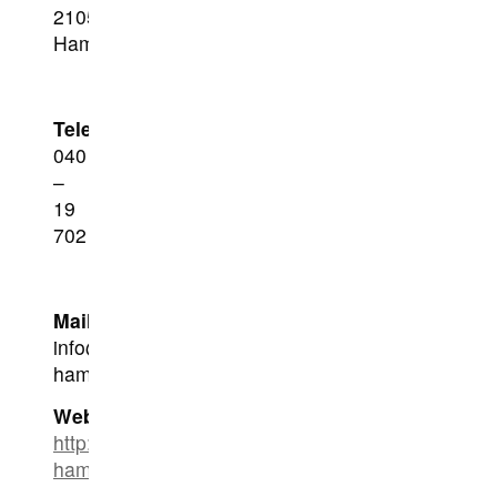
21055
Hamburg
Telefon:
040
–
19
702
Mail:
info@frauenhelfenfrauen-
hamburg.de
Web
:
http://www.frauenhelfenfrauen-
hamburg.de