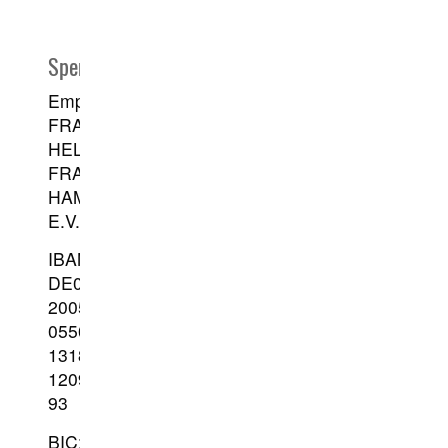
Spenden:
Empfängerin:
FRAUEN
HELFEN
FRAUEN
HAMBURG
E.V.
IBAN:
DE06
2005
0550
1318
1209
93
BIC: